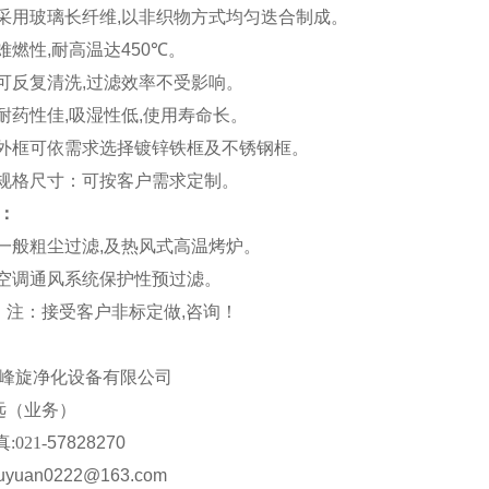
 采用玻璃长纤维
,
以非织物方式均匀迭合制成。
 难燃性
,
耐高温达
450
℃
。
 可反复清洗
,
过滤效率不受影响。
 耐药性佳
,
吸湿性低
,
使用寿命长。
 外框可依需求选择镀锌铁框及不锈钢框。
 规格尺寸：可按客户需求定制。
：
 一般粗尘过滤
,
及热风式高温烤炉。
 空调通风系统保护性预过滤。
：接受客户非标定做
,
咨询！
峰旋
净化设备有限公司
远
（业务）
真
:021-
57828270
uyuan0222
@
163
.com