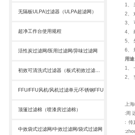
1
、
无隔板ULPA过滤器（ULPA超滤网）
2
、
3
、
超净工作台使用规程
4
、
5
、
6
、
活性炭过滤网/医用过滤网/异味过滤网
用途
1
、
初效可清洗式过滤器（板式初效过滤网）
2
、
注
FFU/FFU风机/风机过滤单元/不锈钢FFU
上海
顶篷过滤棉（喷漆房过滤棉）
:
周
:
传
中效袋式过滤网/中效过滤网/袋式过滤网
:
zho