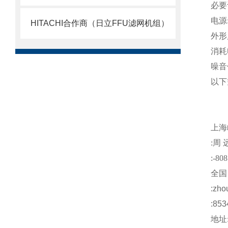
必要
电源
HITACHI合作商（日立FFU滤网机组）
外形
消耗
噪音
以下
注
上海
:
周
:-808
全国
:
zho
:853
地址