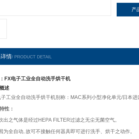
产
品详情
/ PRODUCT DETAIL
：FX电子工业全自动洗手烘干机
概述
电子工业全自动洗手烘干机别称：MAC系列小型净化单元/日本进
特性：
 吹出之气体是经过
HEPA FILTER
过滤之无尘无菌空气。
 因为全自动
,
故可不接触任何器具即可进行洗手、烘干之动作。