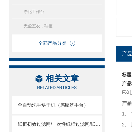
净化工作台
无尘室衣，鞋柜
全部产品分类
产
标题
相关文章
产品
RELATED ARTICLES
FX
产品
全自动洗手烘干机（感应洗手台）
1
、
纸框初效过滤网/一次性纸框过滤网/纸框过滤网
2
、