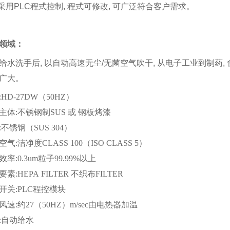
 采用
PLC
程式控制
,
程式可修改
,
可广泛符合客户需求。
领域：
给水洗手后
,
以自动高速无尘
/
无菌空气吹干
,
从电子工业到制药
,
广大。
:HD-27DW（50HZ）
主体
:
不锈钢制
SUS
或 钢板烤漆
:
不锈钢
（SUS 304）
空气
:
洁净度
CLASS 100（ISO CLASS 5）
效率
:0.3um
粒子
99.99%
以上
要素
:HEPA FILTER
不织布
FILTER
开关
:PLC
程控模块
风速
:
约
27（50HZ）m/sec
由电热器加温
:
自动给水