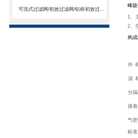
峰旋
可洗式过滤网/初效过滤网/铝框初效过滤网
1
、
2
、
构成
外
滤
分隔
接着
气密
标准