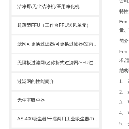
公司
洁净屏/无尘洁净机/医用净化机
特性
Fen
超薄型FFU（工作台FFU送风单元）
量、
简介
滤网可更换过滤器/可更换过滤器/室内过滤器
Fen
求
,
无隔板过滤网/迷你折式过滤网/FFU过滤网
结构
1
、
过滤网的性能简介
2
、 
无尘室吸尘器
3
、
4
、
AS-400吸尘器/干湿两用工业吸尘器/Tiger Vac AS-400
5
、