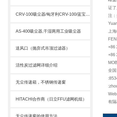
证了
CRV-100吸尘器/匈牙利CRV-100/蓝宝CRV-100吸尘器
注：
Yua
AS-400吸尘器,干湿两用工业吸尘器
上海
FEN
+86 
送风口（抛弃式吊顶过滤器）
+86 
MO
活性炭过滤网详细介绍
全
:853
无尘传递箱，不锈钢传递窗
:zho
Web:
HITACHI合作商（日立FFU滤网机组）
有隔板
无尘传递窗的使用方法