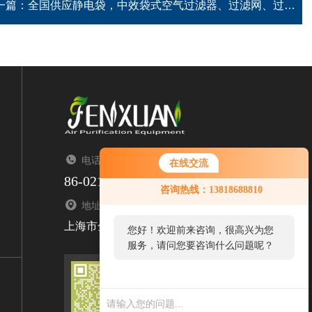
一篇：
全国供应静电袋，中效袋式空气过滤器、过滤网、过滤袋
电话：TEL
在线交流
86-021-67676323
咨询热线：13818688810
地址：ADDRESS
上海市金山区亭枫公路2299号1栋
您好！欢迎前来咨询，很高兴为您
服务，请问您要咨询什么问题呢？
扫码添加微信