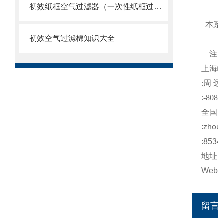
初效纸框空气过滤器（一次性纸框过滤网）
本系
初效空气过滤棉知识大全
已
注
上海
:
周
:-808
全国
:
zho
:853
地址
Web
留