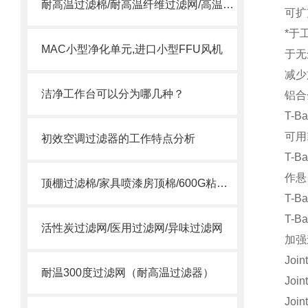
耐高温过滤棉/耐高温纤维过滤网/高温合成纤维滤棉
可扩
*于
MAC小型净化单元,进口小型FFU风机
于无
减少
洁净工作台可以分为哪几种？
铝合
T-Ba
可用
初效空调过滤器的工作特点分析
T-Ba
作悬
顶棚过滤棉/家具喷漆房顶棉/600G粘性过滤棉
T-Ba
T-Ba
活性炭过滤网/医用过滤网/异味过滤网
加强
Joint
耐温300度过滤网（耐高温过滤器）
Joint
Joint