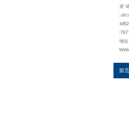
:
旷 
:-803
:kf8
:767
地址
Web
留