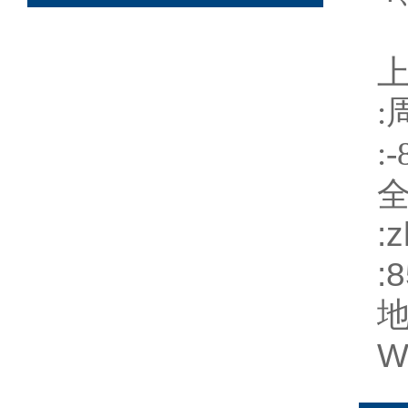
:
:-
:
z
:
W