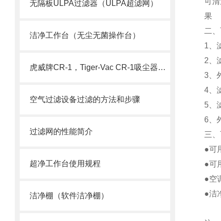
可清
无隔板ULPA过滤器（ULPA超滤网）
果
二
洁净工作台（无尘无菌操作台）
1、
2、
虎威牌CR-1，Tiger-Vac CR-1吸尘器（含HEPA）
3、
4、
空气过滤设备过滤的方法和步骤
5、
6、
过滤网的性能简介
三、
●可
超净工作台使用规程
●可
●空
●洁
洁净棚（软件洁净棚）