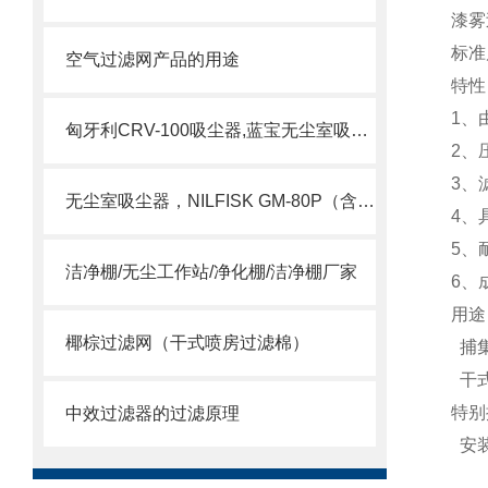
漆雾
标准尺
空气过滤网产品的用途
特性
1、
匈牙利CRV-100吸尘器,蓝宝无尘室吸尘器
2、
3、
无尘室吸尘器，NILFISK GM-80P（含HEPA）
4、
5、
洁净棚/无尘工作站/净化棚/洁净棚厂家
6、
用途
椰棕过滤网（干式喷房过滤棉）
捕集
干式
特别
中效过滤器的过滤原理
安装