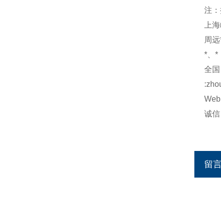
注：
上海
周远*
*、*
全国：
:zho
Web:
诚信：h
http
留