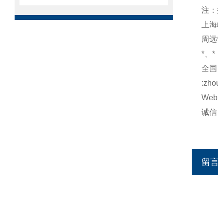
注：
上海
周远*
*、*
全国：
:zho
Web:
诚信：h
http
留