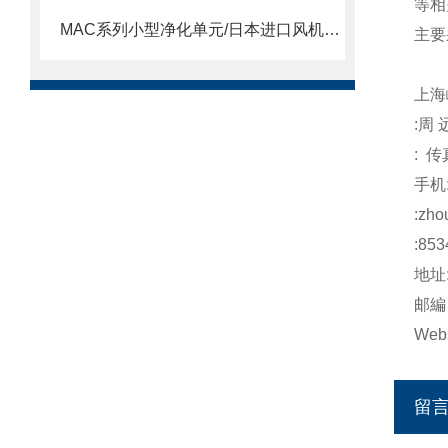
等相
MAC系列小型净化单元/日本进口风机单元/MAC风机
主要
上海
:周 
: 传
手机
:zho
:853
地址
邮編
Webs
留