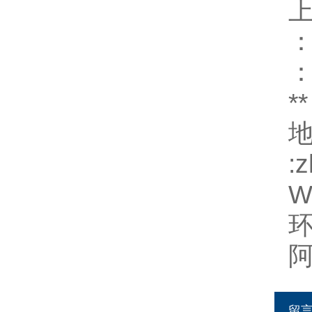
：
：
*
地
:
W
环
阿
留