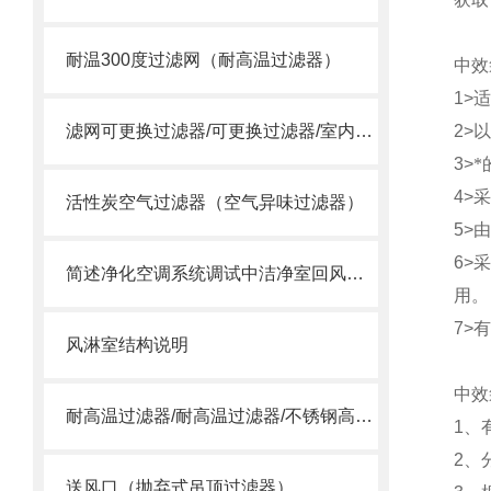
耐温300度过滤网（耐高温过滤器）
中效
1>
适
滤网可更换过滤器/可更换过滤器/室内过滤器
2>
以
3>
*
4>
采
活性炭空气过滤器（空气异味过滤器）
5>
由
6>
简述净化空调系统调试中洁净室回风口变为送风口的问题
用。
7>
风淋室结构说明
中效
耐高温过滤器/耐高温过滤器/不锈钢高温过滤器
1
、
2
、
送风口（抛弃式吊顶过滤器）