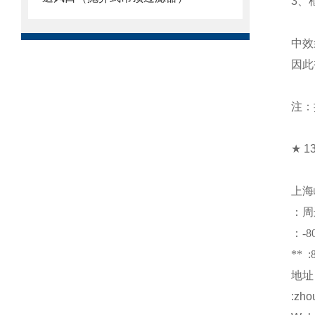
3
、
中效
因此
注：
★
1
上海
：周
：
-8
** :
地址
:zho