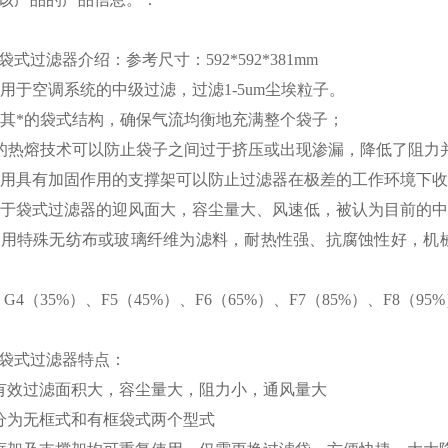
袋式过滤器介绍：参考尺寸：
592*592*381mm
用于空调系统的中级过滤，过滤
1-5um
尘埃粒子。
其*的袋式结构，确保气流均衡地充满整个袋子；
的热熔技术可以防止袋子之间过于挤压或出现渗漏，降低了阻力并
用具有加固作用的支撑架可以防止过滤器在极差的工作环境下收
于袋式过滤器的迎风面大，容尘量大、风速低，被认为目前的中
采用特殊无纺布或玻璃纤维为滤料，耐热性强、抗腐蚀性好，机
有
G4
（
35%
）、
F5
（
45%
）、
F6
（
65%
）、
F7
（
85%
）、
F8
（
95%
袋式过滤器特点：
有效过滤面积大，容尘量大，阻力小，通风量大
分为无框式和有框袋式两个型式